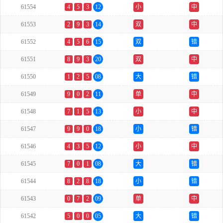
61554
4
5
3
12
小
中
61553
2
9
3
14
双
中
61552
4
5
6
15
双
错
61551
8
9
3
20
双
中
61550
1
2
5
08
大
错
61549
9
0
2
11
单
中
61548
7
1
5
13
小
中
61547
9
9
0
18
小
错
61546
4
3
5
12
小
中
61545
7
0
1
08
大
错
61544
8
2
8
18
小
错
61543
0
7
2
09
单
中
61542
5
0
0
05
大
错