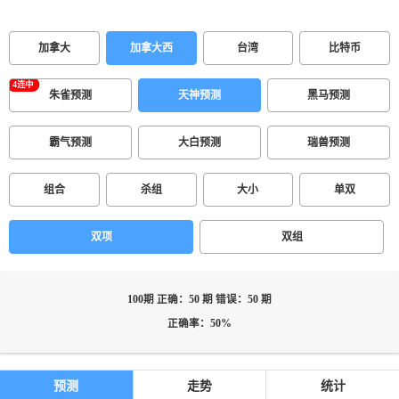
加拿大
加拿大西
台湾
比特币
朱雀预测
天神预测
黑马预测
霸气预测
大白预测
瑞兽预测
组合
杀组
大小
单双
双项
双组
100期 正确：50 期 错误：50 期
正确率：50%
预测
走势
统计