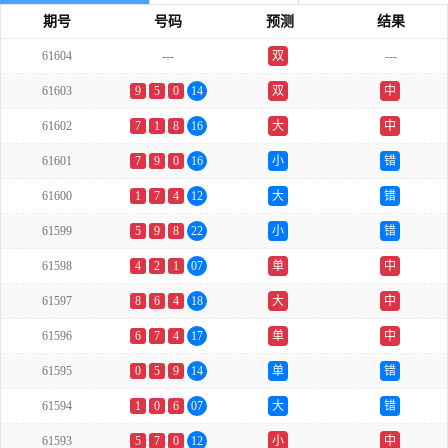
期号
号码
预测
结果
61604
---
双
---
61603
9
5
0
14
双
中
61602
7
1
8
16
大
中
61601
7
9
0
16
小
错
61600
1
7
4
12
大
错
61599
5
9
8
22
小
错
61598
4
2
1
07
单
中
61597
8
6
4
18
大
中
61596
6
7
4
17
单
中
61595
0
5
9
14
单
错
61594
1
0
6
07
大
错
61593
5
7
0
12
小
中