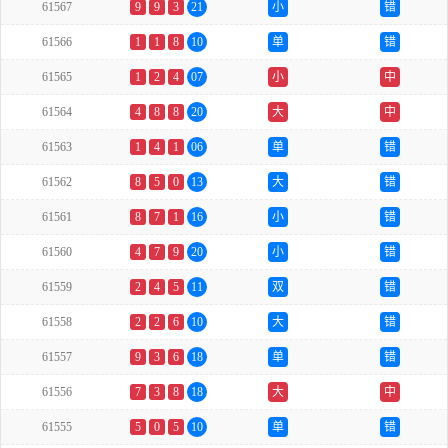
61567
9
9
3
21
小
错
61566
1
1
8
10
单
错
61565
1
2
4
07
小
中
61564
4
8
8
20
大
中
61563
1
4
1
06
单
错
61562
8
5
0
13
大
错
61561
8
7
1
16
小
错
61560
4
7
9
20
小
错
61559
2
4
5
11
双
错
61558
2
2
6
10
大
错
61557
9
3
6
18
单
错
61556
7
3
8
18
大
中
61555
5
0
5
10
单
错