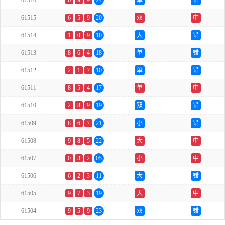
61516
6
9
9
24
单
错
61515
6
5
9
20
双
中
61514
1
0
9
10
大
错
61513
8
6
4
18
单
错
61512
2
1
7
10
单
错
61511
8
5
4
17
单
中
61510
2
8
9
19
双
错
61509
8
6
7
21
小
错
61508
9
8
5
22
大
中
61507
0
3
2
05
小
中
61506
6
2
3
11
大
错
61505
9
7
3
19
大
中
61504
9
5
9
23
双
错